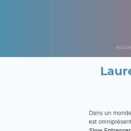
Accuei
Laur
Dans un monde o
est omniprésen
Slow Entrepren