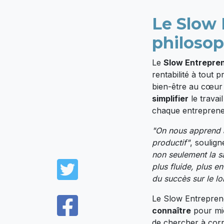
Le Slow 
philosop
Le
Slow Entrepre
rentabilité à tout 
bien-être au cœur 
simplifier
le travai
chaque entreprene
"On nous apprend à
productif"
, soulign
non seulement la sa
Twitter
plus fluide, plus 
du succès sur le lo
Facebook
Le Slow Entreprene
connaître
pour mie
de chercher à corr