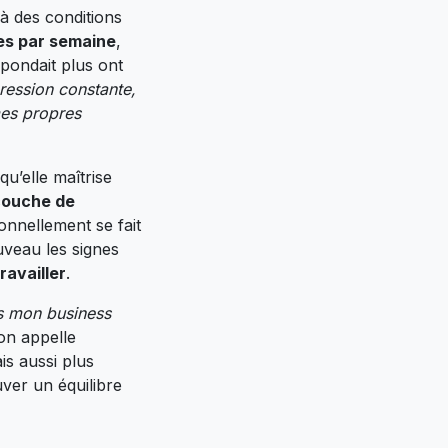
à des conditions
es par semaine
,
spondait plus ont
pression constante,
mes propres
u’elle maîtrise
couche de
onnellement se fait
uveau les signes
ravailler
.
lus mon business
’on appelle
is aussi plus
uver un équilibre