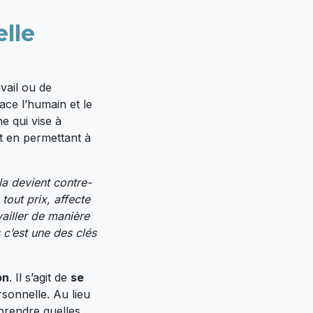
lle
vail ou de
lace l’humain et le
e qui vise à
et en permettant à
a devient contre-
tout prix, affecte
vailler de manière
 c’est une des clés
on
. Il s’agit de
se
rsonnelle. Au lieu
prendre quelles