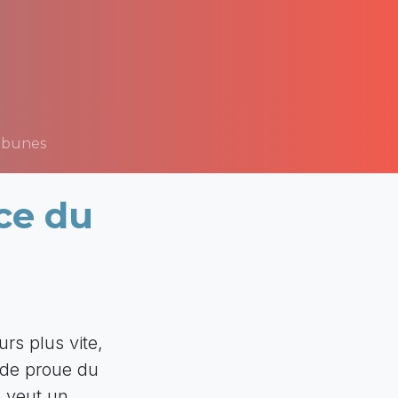
ibunes
ce du
t
rs plus vite,
 de proue du
e veut un