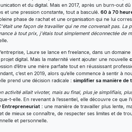
ication et du digital. Mais en 2017, après un burn-out dû 
es et une pression constante, tout a basculé.
60 à 70 heur
pleine phase de rachat et une organisation qui ne lui corre
'était une façon de travailler qui ne me convenait pas. La 
mance à tout prix, j'étais tout simplement déconnectée de 
elle.
l’entreprise, Laure se lance en freelance, dans un domaine q
 projet digital. Mais la maternité vient ajouter une nouvelle
ession d’être une mère parfaite tout en réussissant professi
endant, c’est en 2019, alors qu’elle commence à sentir à no
lle prend une décision radicale :
simplifier sa manière de t
activité allait vivoter, mais au final, plus je simplifiais, p
ique-t-elle. En revenant à l’essentiel, elle découvre ce que l
 Entrepreneuriat
: une manière de travailler plus lente, ma
t de mieux se connaître, de respecter ses limites et de tro
nnelle et personnelle.