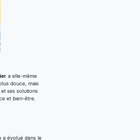
ier
a elle-même
plus douce, mais
 et ses solutions
e et bien-être.
e a évolué dans le