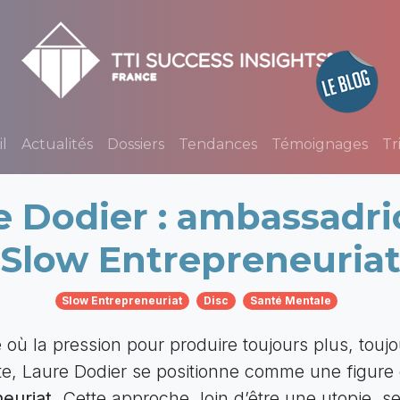
l
Actualités
Dossiers
Tendances
Témoignages
Tr
e Dodier : ambassadri
Slow Entrepreneuria
Slow Entrepreneuriat
Disc
Santé Mentale
ù la pression pour produire toujours plus, toujou
te, Laure Dodier se positionne comme une figure
euriat
. Cette approche, loin d’être une utopie, s