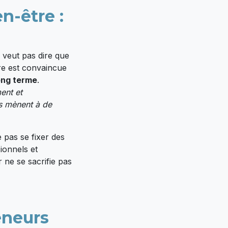
n-être :
 veut pas dire que
re est convaincue
long terme
.
ment et
ns mènent à de
e pas se fixer des
sionnels et
 ne se sacrifie pas
eneurs