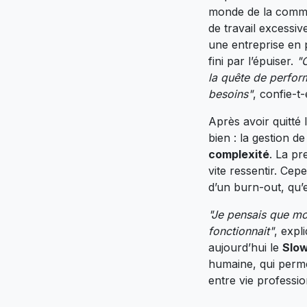
monde de la commun
de travail excessiv
une entreprise en 
fini par l’épuiser.
"C
la quête de perfor
besoins"
, confie-t-
Après avoir quitté 
bien : la gestion de
complexité
. La pr
vite ressentir. Cep
d’un burn-out, qu’e
"Je pensais que mon 
fonctionnait"
, expl
aujourd’hui le
Slow
humaine, qui perme
entre vie professio