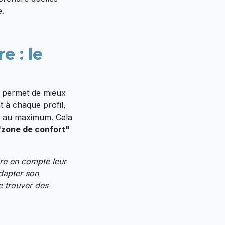
e.
e : le
i permet de mieux
 à chaque profil,
ter au maximum. Cela
"zone de confort"
re en compte leur
dapter son
e trouver des