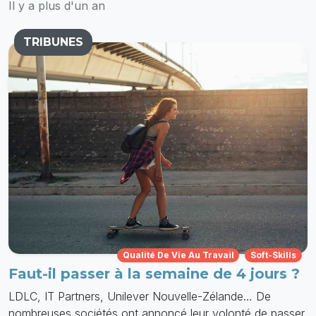
Il y a plus d'un an
TRIBUNES
Qualité De Vie Au Travail
Soft-Skills
Faut-il passer à la semaine de 4 jours ?
LDLC, IT Partners, Unilever Nouvelle-Zélande… De
nombreuses sociétés ont annoncé leur volonté de passer