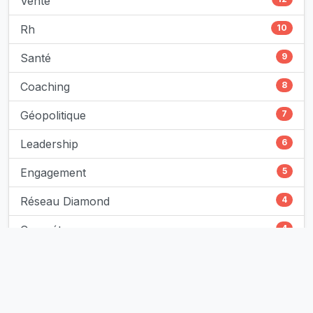
Vente
Rh
10
Santé
9
Coaching
8
Géopolitique
7
Leadership
6
Engagement
5
Réseau Diamond
4
Compétences
4
Intelligence Artificielle
3
Développement Personnel
3