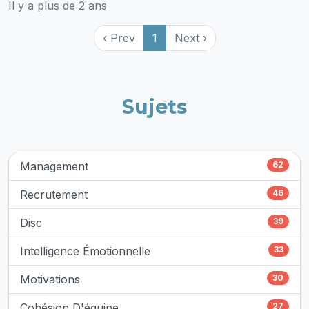
Il y a plus de 2 ans
‹ Prev
1
Next ›
Sujets
Management
62
Recrutement
46
Disc
39
Intelligence Émotionnelle
33
Motivations
30
Cohésion D'équipe
27