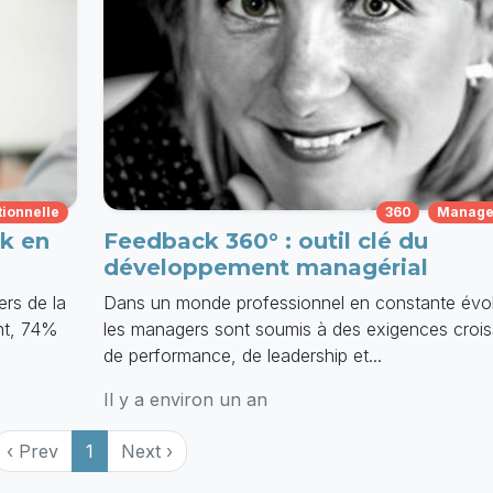
tionnelle
360
Manage
k en
Feedback 360° : outil clé du
développement managérial
ers de la
Dans un monde professionnel en constante évol
nt, 74%
les managers sont soumis à des exigences croi
de performance, de leadership et...
Il y a environ un an
‹ Prev
1
Next ›