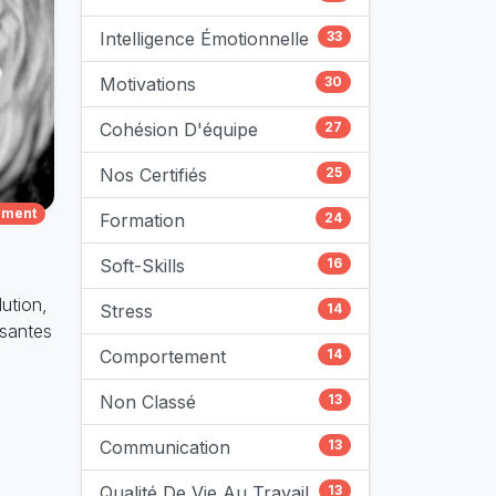
Intelligence Émotionnelle
33
Motivations
30
Cohésion D'équipe
27
Nos Certifiés
25
ment
Formation
24
Soft-Skills
16
ution,
Stress
14
ssantes
Comportement
14
Non Classé
13
Communication
13
Qualité De Vie Au Travail
13