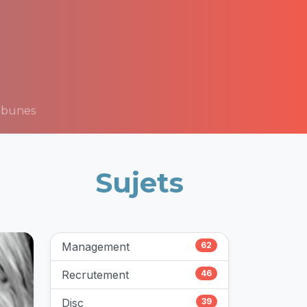
ibunes
Sujets
Management
62
Recrutement
46
Disc
39