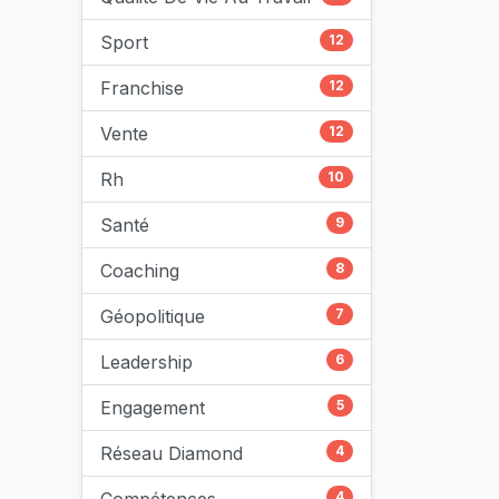
Sport
12
Franchise
12
Vente
12
Rh
10
Santé
9
Coaching
8
Géopolitique
7
Leadership
6
Engagement
5
Réseau Diamond
4
4