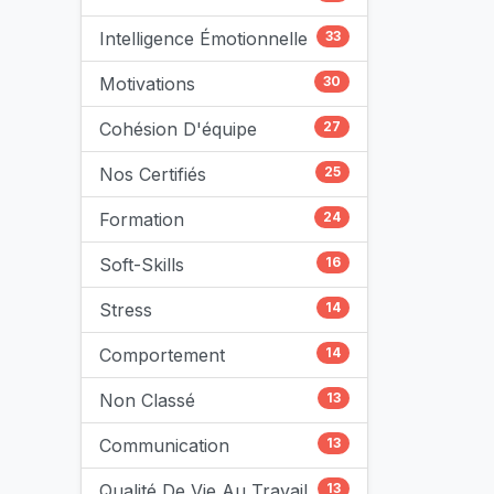
Intelligence Émotionnelle
33
Motivations
30
Cohésion D'équipe
27
Nos Certifiés
25
Formation
24
Soft-Skills
16
Stress
14
Comportement
14
Non Classé
13
Communication
13
Qualité De Vie Au Travail
13