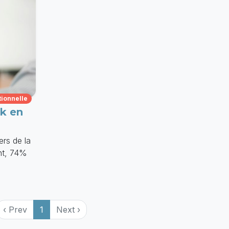
tionnelle
k en
ers de la
nt, 74%
‹ Prev
1
Next ›