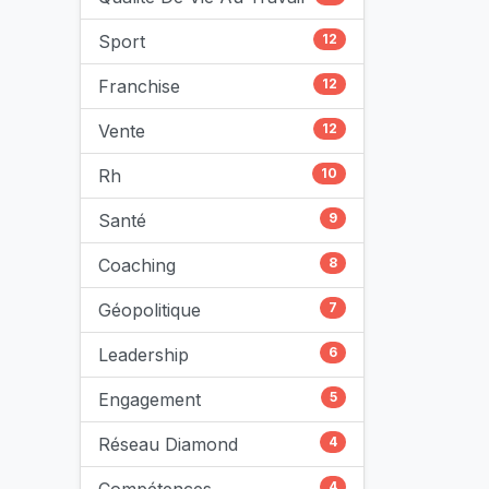
Sport
12
Franchise
12
Vente
12
Rh
10
Santé
9
Coaching
8
Géopolitique
7
Leadership
6
Engagement
5
Réseau Diamond
4
4