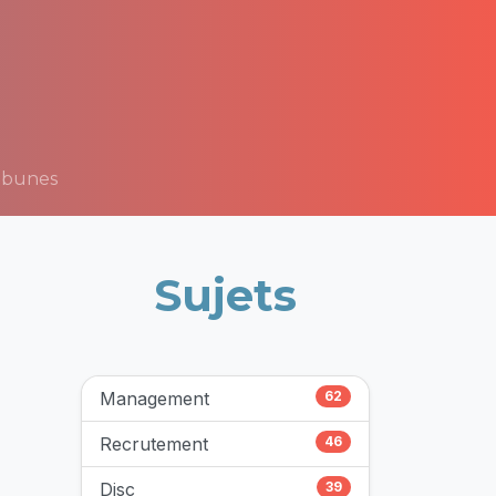
ibunes
Sujets
Management
62
Recrutement
46
Disc
39