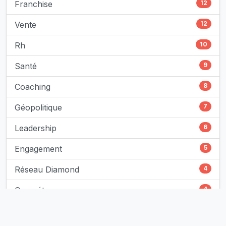
Franchise
12
Vente
12
Rh
10
Santé
9
Coaching
8
Géopolitique
7
Leadership
6
Engagement
5
Réseau Diamond
4
Compétences
4
Intelligence Artificielle
3