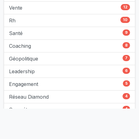
Vente
12
Rh
10
Santé
9
Coaching
8
Géopolitique
7
Leadership
6
Engagement
5
Réseau Diamond
4
Compétences
4
Intelligence Artificielle
3
Développement Personnel
3