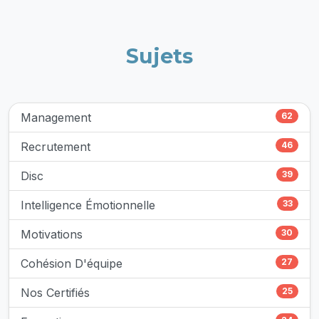
Sujets
Management
62
Recrutement
46
Disc
39
Intelligence Émotionnelle
33
Motivations
30
Cohésion D'équipe
27
Nos Certifiés
25