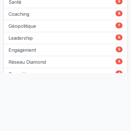
Santé
9
Coaching
8
Géopolitique
7
Leadership
6
Engagement
5
Réseau Diamond
4
Compétences
4
Intelligence Artificielle
3
Développement Personnel
3
Dirigeants
3
Résilience
3