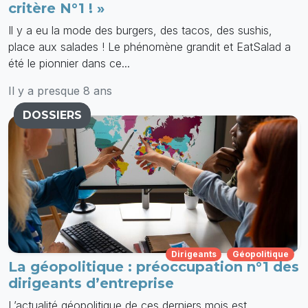
critère N°1 ! »
Il y a eu la mode des burgers, des tacos, des sushis,
place aux salades ! Le phénomène grandit et EatSalad a
été le pionnier dans ce...
Il y a presque 8 ans
DOSSIERS
Dirigeants
Géopolitique
La géopolitique : préoccupation n°1 des
dirigeants d’entreprise
L’actualité géopolitique de ces derniers mois est