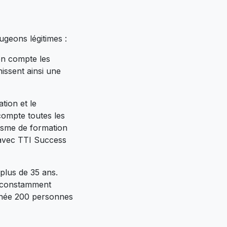
ugeons légitimes :
en compte les
nissent ainsi une
tion et le
ompte toutes les
isme de formation
C avec TTI Success
plus de 35 ans.
t constamment
année 200 personnes