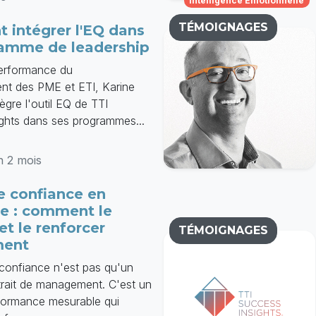
Intelligence Émotionnelle
TÉMOIGNAGES
intégrer l'EQ dans
amme de leadership
 performance du
nt des PME et ETI, Karine
ègre l'outil EQ de TTI
ghts dans ses programmes...
on 2 mois
e confiance en
se : comment le
et le renforcer
TÉMOIGNAGES
ment
 confiance n'est pas qu'un
rait de management. C'est un
rformance mesurable qui