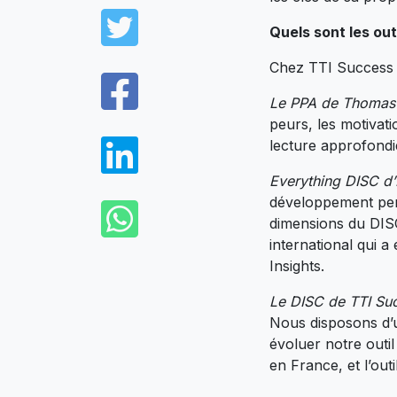
Twitter
Quels sont les outi
Chez TTI Success In
Facebook
Le PPA de Thomas 
peurs, les motivati
LinkedIn
lecture approfondi
Everything DISC d’
WhatsApp
développement pers
dimensions du DISC
international qui 
Insights.
Le DISC de TTI Suc
Nous disposons d’
évoluer notre outi
en France, et l’out