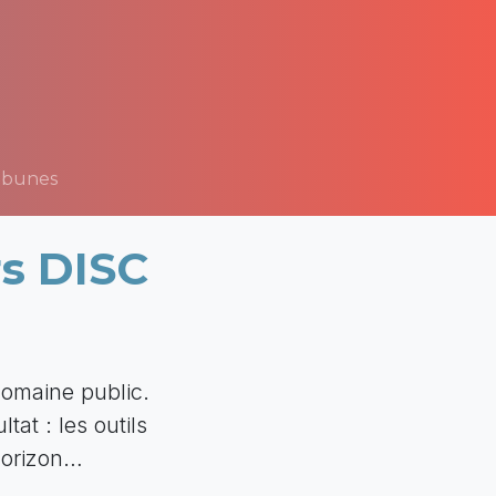
ibunes
rs DISC
domaine public.
tat : les outils
horizon…