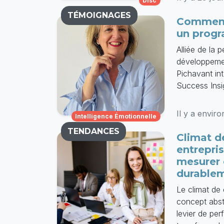
Disc
TÉMOIGNAGES
Comment 
un progr
Alliée de la
développeme
Pichavant int
Success Insi
Il y a envir
Intelligence Émotionnelle
TENDANCES
Climat d
entrepri
mesurer 
durable
Le climat de
concept abst
levier de pe