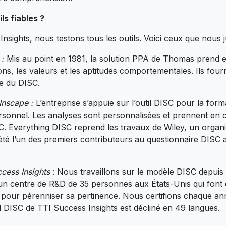
ls fiables ?
sights, nous testons tous les outils. Voici ceux que nous j
:
Mis au point en 1981, la solution PPA de Thomas prend 
ons, les valeurs et les aptitudes comportementales. Ils four
e du DISC.
Inscape :
L’entreprise s’appuie sur l’outil DISC pour la forma
onnel. Les analyses sont personnalisées et prennent en c
. Everything DISC reprend les travaux de Wiley, un organ
a été l’un des premiers contributeurs au questionnaire DIS
cess Insights
: Nous travaillons sur le modèle DISC depuis 
un centre de R&D de 35 personnes aux États-Unis qui fon
l pour pérenniser sa pertinence. Nous certifions chaque 
il DISC de TTI Success Insights est décliné en 49 langues.