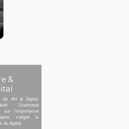
re &
ital
ur de
RH & Digital
,
Noël Chaintreuil
t sur l’importance
pier, malgré la
 du digital.