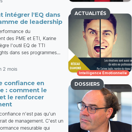
rs
ACTUALITÉS
intégrer l'EQ dans
amme de leadership
 performance du
nt des PME et ETI, Karine
ègre l'outil EQ de TTI
ghts dans ses programmes...
on 2 mois
Intelligence Émotionnelle
e confiance en
DOSSIERS
se : comment le
et le renforcer
ment
 confiance n'est pas qu'un
rait de management. C'est un
rformance mesurable qui