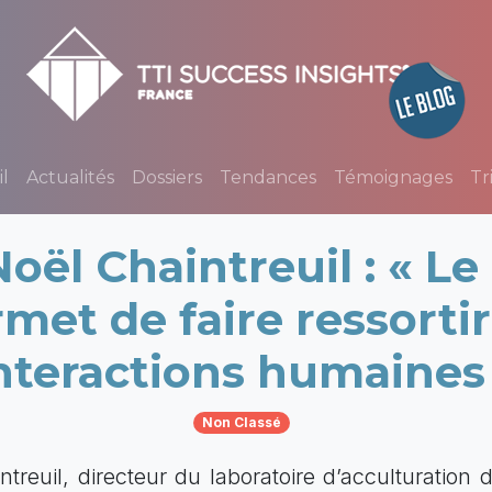
l
Actualités
Dossiers
Tendances
Témoignages
Tr
oël Chaintreuil : « Le 
met de faire ressortir
nteractions humaines
Non Classé
treuil, directeur du laboratoire d’acculturation 