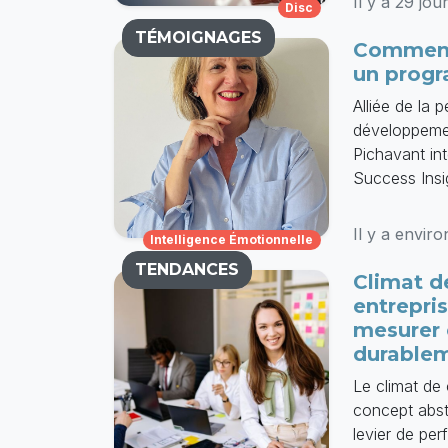
Il y a 29 jou
Disc
TÉMOIGNAGES
Comment 
un progr
Alliée de la
développeme
Pichavant int
Success Insi
Il y a envir
Intelligence Émotionnelle
TENDANCES
Climat d
entrepri
mesurer 
durable
Le climat de
concept abst
levier de pe