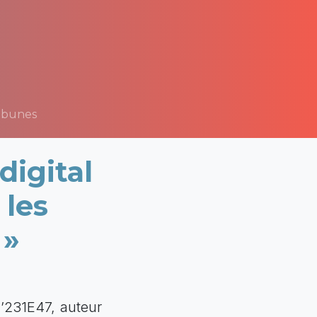
ibunes
digital
 les
 »
d’231E47, auteur