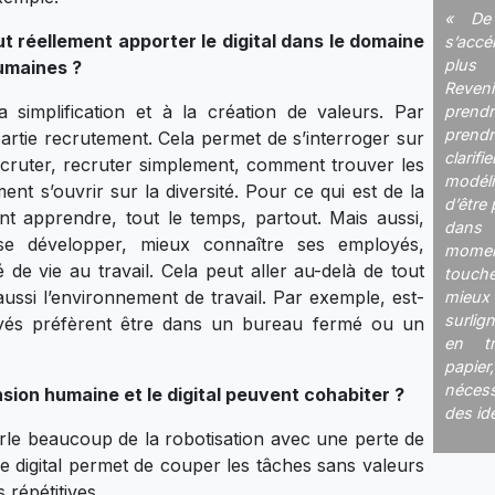
« De 
t réellement apporter le digital dans le domaine
s’accél
plus 
umaines ?
Reveni
la simplification et à la création de valeurs. Par
pren
pren
artie recrutement. Cela permet de s’interroger sur
clari
ruter, recruter simplement, comment trouver les
modéli
nt s’ouvrir sur la diversité. Pour ce qui est de la
d’être
t apprendre, tout le temps, partout. Mais aussi,
dans
e développer, mieux connaître ses employés,
momen
é de vie au travail. Cela peut aller au-delà de tout
touch
ussi l’environnement de travail. Par exemple, est-
mieux
surlig
yés préfèrent être dans un bureau fermé ou un
en tr
papier
nécess
ion humaine et le digital peuvent cohabiter ?
des id
rle beaucoup de la robotisation avec une perte de
Le digital permet de couper les tâches sans valeurs
 répétitives.