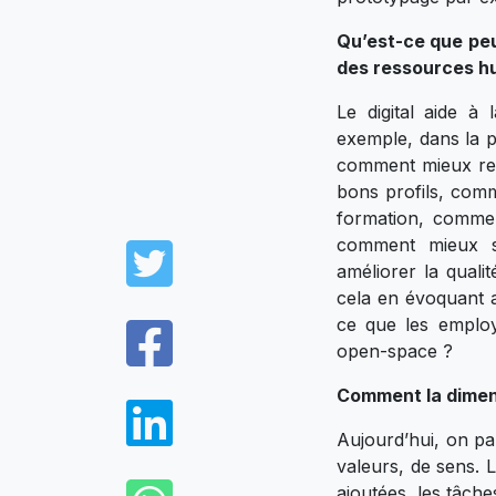
Qu’est-ce que peu
des ressources h
Le digital aide à 
exemple, dans la p
comment mieux rec
bons profils, comme
formation, commen
Twitter
comment mieux s
améliorer la qualit
cela en évoquant a
Facebook
ce que les emplo
open-space ?
Comment la dimens
LinkedIn
Aujourd’hui, on pa
valeurs, de sens. 
ajoutées, les tâches