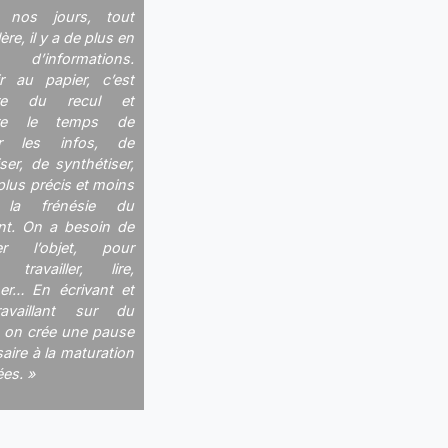
nos jours, tout
ère, il y a de plus en
d’informations.
r au papier, c’est
dre du recul et
dre le temps de
fier les infos, de
ser, de synthétiser,
 plus précis et moins
 la frénésie du
t. On a besoin de
er l’objet, pour
 travailler, lire,
ner… En écrivant et
availlant sur du
, on crée une pause
aire à la maturation
ées. »