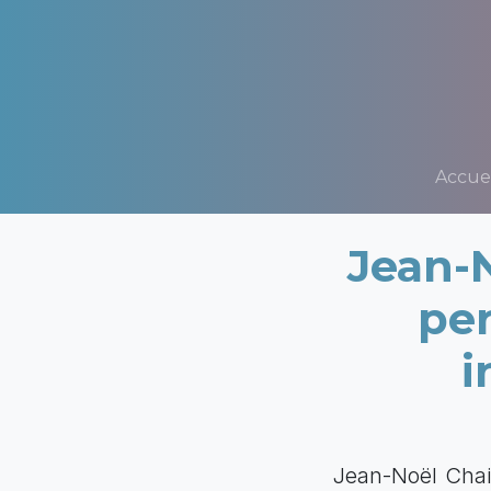
Accuei
Jean-N
per
i
Jean-Noël Chain