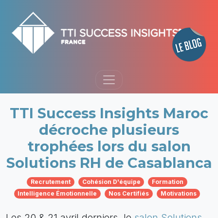
TTI Success Insights Maroc
décroche plusieurs
trophées lors du salon
Solutions RH de Casablanca
Recrutement
Cohésion D'équipe
Formation
Intelligence Émotionnelle
Nos Certifiés
Motivations
Les 20 & 21 avril derniers, le
salon Solutions