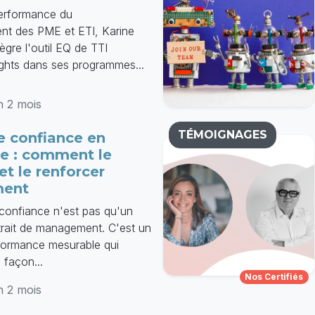
 performance du
nt des PME et ETI, Karine
ègre l'outil EQ de TTI
ghts dans ses programmes...
on 2 mois
TÉMOIGNAGES
e confiance en
se : comment le
et le renforcer
ment
 confiance n'est pas qu'un
rait de management. C'est un
rformance mesurable qui
 façon...
Nos Certifiés
on 2 mois