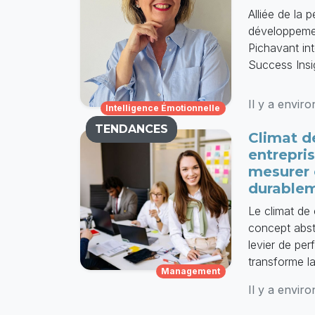
Alliée de la
développeme
Pichavant int
Success Insi
Il y a envir
Intelligence Émotionnelle
TENDANCES
Climat d
entrepri
mesurer 
durable
Le climat de
concept abst
levier de pe
transforme la
Management
Il y a envir