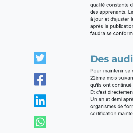
qualité constante 
des apprenants. Le
à jour et d’ajuster
après la publicatio
faudra se conforme
Twitter
Des audi
Pour maintenir sa c
Facebook
22ème mois suivant 
qu’ils ont continué
Et c’est directemen
LinkedIn
Un an et demi aprè
organismes de forma
certification main
WhatsApp